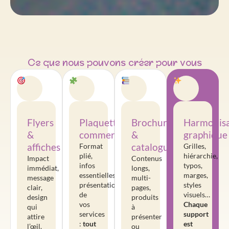
Ce que nous pouvons créer pour vous
Flyers
Plaquettes
Brochures
Harmonisa
&
commerciales
&
graphique
affiches
catalogues
Format
Grilles,
plié,
hiérarchie,
Impact
Contenus
infos
typos,
immédiat,
longs,
essentielles,
marges,
message
multi-
présentation
styles
clair,
pages,
de
visuels…
design
produits
vos
Chaque
qui
à
services
support
attire
présenter
:
tout
est
l’œil.
ou