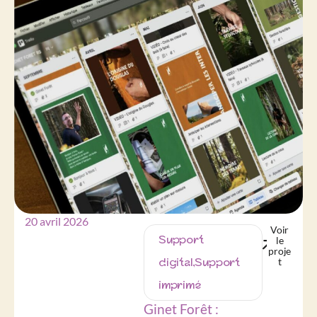
20 avril 2026
Voir
Support
le
proje
digital
,
Support
t
imprimé
Ginet Forêt :