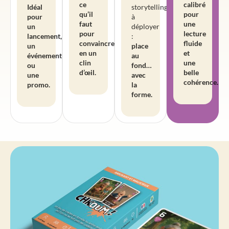
ce
calibré
Idéal
storytelling
qu’il
pour
pour
à
faut
une
un
déployer
pour
lecture
lancement,
:
convaincre
fluide
un
place
en un
et
événement
au
clin
une
ou
fond…
d’œil.
belle
une
avec
cohérence.
promo.
la
forme.