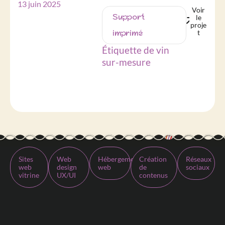
13 juin 2025
Voir
Support
le
proje
imprimé
t
Étiquette de vin
sur-mesure
Sites
Web
Hébergement
Création
Réseaux
web
design
web
de
sociaux
vitrine
UX/UI
contenus