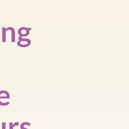
ing
e
urs