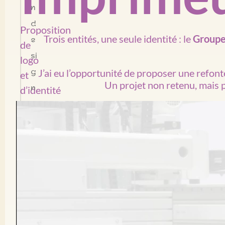
n
d
Proposition
Trois entités, une seule identité : le
Groupe
e
de
si
logo
g
J’ai eu l’opportunité de proposer une refont
et
Un projet non retenu, mais 
n
d’identité
visuelle
pour
le
groupe
Caractère
Imprimeurs,
suite
à